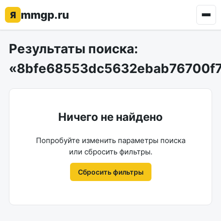
Перейти
mmgp.ru
Я
к
содержимому
Результаты поиска:
«8bfe68553dc5632ebab76700f
Ничего не найдено
Попробуйте изменить параметры поиска
или сбросить фильтры.
Сбросить фильтры